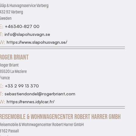
Släp & Husvagnsservice Varberg
432 92 Varberg
Sweden
E:
+46340-827 00
T:
info@slapohusvagn.se
W:
https://www.slapohusvagn.se/
Roger Briant
Roger Briant
35520 La Meziere
France
E:
+33 2 99 13 370
T:
sebastiendondel@rogerbriant.com
W:
https://rennes.idylcar.fr/
Reisemobile & Wohnwagencenter Robert Harrer GmbH
Reisemobile & Wohnwagencenter Robert Harrer GmbH
8162 Passail