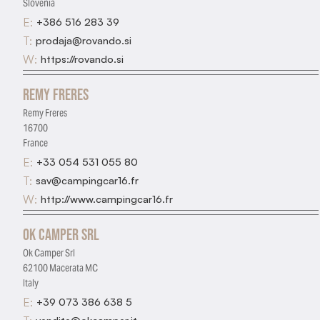
Slovenia
E:
+386 516 283 39
T:
prodaja@rovando.si
W:
https://rovando.si
Remy Freres
Remy Freres
16700
France
E:
+33 054 531 055 80
T:
sav@campingcar16.fr
W:
http://www.campingcar16.fr
Ok Camper Srl
Ok Camper Srl
62100 Macerata MC
Italy
E:
+39 073 386 638 5