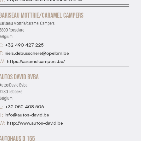
Bariseau Mottrie/caramel Campers
Bariseau Mottrie/caramel Campers
8800 Roeselare
Belgium
E:
+32 490 427 225
T:
niels.debusschere@opelbm.be
W:
https://caramelcampers.be/
Autos David Bvba
Autos David Bvba
9280 Lebbeke
Belgium
E:
+32 052 408 506
T:
Info@autos-david.be
W:
http://www.autos-david.be
Autohaus D 155