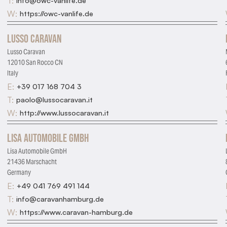
T:
info@owc-vanlife.de
W:
https://owc-vanlife.de
Lusso Caravan
Lusso Caravan
12010 San Rocco CN
Italy
E:
+39 017 168 704 3
T:
paolo@lussocaravan.it
W:
http://www.lussocaravan.it
Lisa Automobile GmbH
Lisa Automobile GmbH
21436 Marschacht
Germany
E:
+49 041 769 491 144
T:
info@caravanhamburg.de
W:
https://www.caravan-hamburg.de
Essential