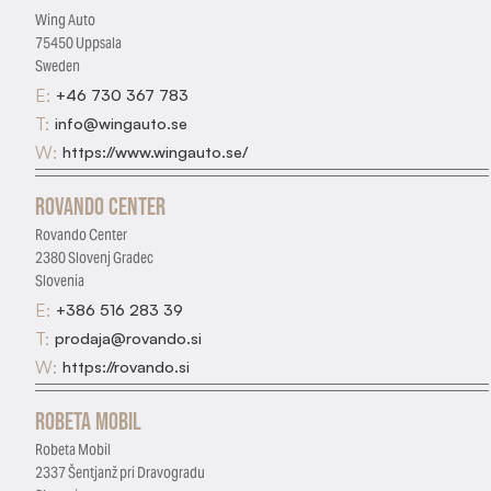
Wing Auto
75450 Uppsala
Sweden
E:
+46 730 367 783
T:
info@wingauto.se
W:
https://www.wingauto.se/
Rovando Center
Rovando Center
2380 Slovenj Gradec
Slovenia
E:
+386 516 283 39
T:
prodaja@rovando.si
W:
https://rovando.si
Robeta Mobil
Robeta Mobil
2337 Šentjanž pri Dravogradu