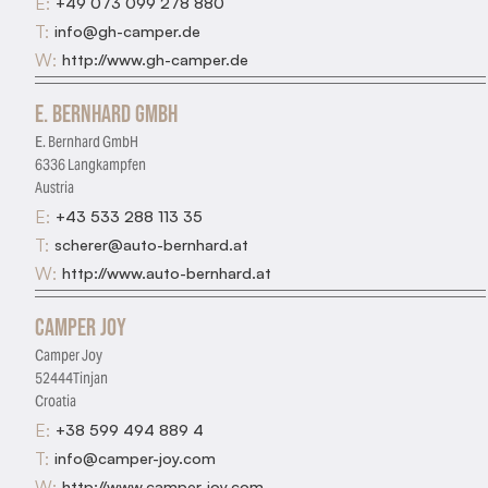
E:
+49 073 099 278 880
T:
info@gh-camper.de
W:
http://www.gh-camper.de
E. Bernhard GmbH
E. Bernhard GmbH
6336 Langkampfen
Austria
E:
+43 533 288 113 35
T:
scherer@auto-bernhard.at
W:
http://www.auto-bernhard.at
Camper Joy
Camper Joy
52444Tinjan
Croatia
E:
+38 599 494 889 4
T:
info@camper-joy.com
W:
http://www.camper-joy.com