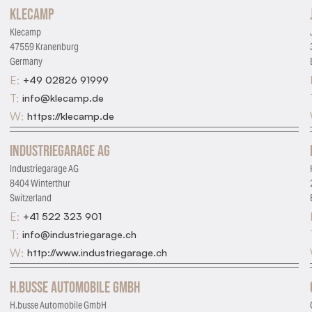
Klecamp
Required for the site to function
Klecamp
Analytics
47559 Kranenburg
Help us understand how visitors use the site
Germany
E:
+49 02826 91999
Marketing
T:
info@klecamp.de
Used for targeted advertising
W:
https://klecamp.de
Personalization
Remembers preferences and enhances features
Industriegarage AG
Industriegarage AG
8404 Winterthur
Switzerland
E:
+41 522 323 901
T:
info@industriegarage.ch
W:
http://www.industriegarage.ch
H.busse Automobile GmbH
H.busse Automobile GmbH