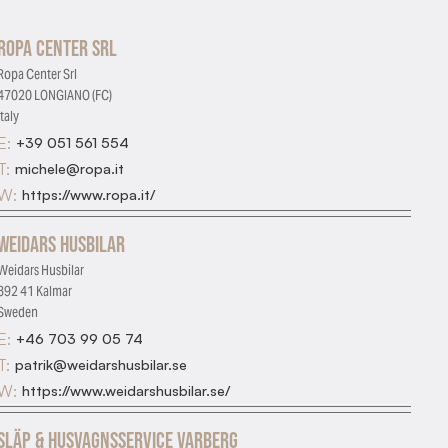
Ropa Center Srl
Ropa Center Srl
47020 LONGIANO (FC)
Italy
E:
+39 051 561 554
T:
michele@ropa.it
W:
https://www.ropa.it/
Weidars Husbilar
Weidars Husbilar
392 41 Kalmar
Sweden
E:
+46 703 99 05 74
T:
patrik@weidarshusbilar.se
W:
https://www.weidarshusbilar.se/
Släp & Husvagnsservice Varberg