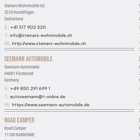
Steiners Wohnmobile AG
3510 Konolfingen
Switzerland
E:
+41 317 902 520
T:
info@steiners-wohnmobile.ch
W:
http://www.steiners-wohnmobile.ch
Seemann Automobile
Seemann Automobile
94081 Fürstenzell
Germany
E:
+49 850 291 699 1
T:
autoseemann@t-online.de
W:
https://www.seemann-automobile.de
Road Camper
Road Camper
11100 NARBONNE