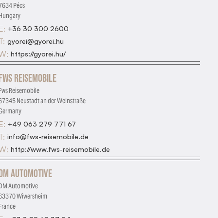
7634 Pécs
Hungary
E:
+36 30 300 2600
T:
gyorei@gyorei.hu
W:
https://gyorei.hu/
Fws Reisemobile
Fws Reisemobile
67345 Neustadt an der Weinstraße
Germany
E:
+49 063 279 771 67
T:
info@fws-reisemobile.de
W:
http://www.fws-reisemobile.de
DM Automotive
DM Automotive
63370 Wiwersheim
France