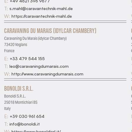
E:
+49 4621 396 9677
T:
s.mahl@caravantechnik-mahl.de
W:
https://caravantechnik-mahl.de
Caravaning Du Marais (idylcar Chambery)
Caravaning Du Marais (idylcar Chambery)
73420 Voglans
France
E:
+33 479 544 155
T:
leo@caravaningdumarais.com
W:
http://www.caravaningdumarais.com
Bonoldi S.R.L.
Bonoldi S.R.L.
25018 Montichiari BS
Italy
E:
+39 030 961 654
T:
info@bonoldi.it
W:
https://www.bonoldisrl.it/