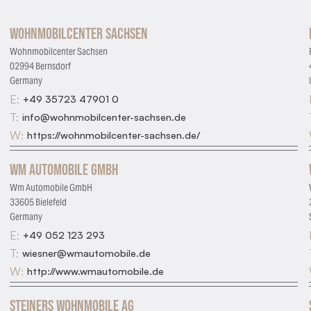
Wohnmobilcenter Sachsen
Wohnmobilcenter Sachsen
02994 Bernsdorf
Germany
E:
+49 35723 47901 0
T:
info@wohnmobilcenter-sachsen.de
W:
https://wohnmobilcenter-sachsen.de/
Wm Automobile GmbH
Wm Automobile GmbH
33605 Bielefeld
Germany
E:
+49 052 123 293
T:
wiesner@wmautomobile.de
W:
http://www.wmautomobile.de
Steiners Wohnmobile AG