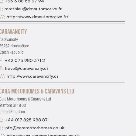
E:
+33 3 88 68 37 94
T:
matthieu@dmautomotive.fr
W:
https://www.dmautomotive.fr/
Caravancity
Caravancity
25262 Horoměřice
Czech Republic
E:
+42 073 980 371 2
T:
travel@caravancity.cz
W:
http://www.caravancity.cz
Cara Motorhomes & Caravans Ltd
Cara Motorhomes & Caravans Ltd
Stafford ST18 0DT
United Kingdom
E:
+44 017 825 988 87
T:
info@caramotorhomes.co.uk
W:
https://www.caramotorhomes.co.uk