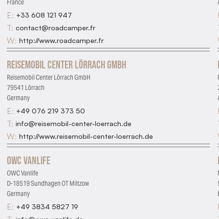
France
E:
+33 608 121 947
T:
contact@roadcamper.fr
W:
http://www.roadcamper.fr
Reisemobil Center Lörrach GmbH
Reisemobil Center Lörrach GmbH
79541 Lörrach
Germany
E:
+49 076 219 373 50
T:
info@reisemobil-center-loerrach.de
W:
http://www.reisemobil-center-loerrach.de
OWC Vanlife
OWC Vanlife
D-18519 Sundhagen OT Miltzow
Germany
E:
+49 3834 5827 19