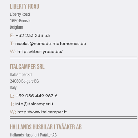
Liberty Road
Liberty Road
1650 Beersel
Belgium
E:
+32 233 233 53
T:
nicolas@nomade-motorhomes.be
W:
https://libertyroad.be/
Italcamper Srl
Italcamper Srl
24060 Bolgare BG
Italy
E:
+39 035 449 963 6
T:
info@italcamper.it
W:
http://www.italcamper.it
Hallands Husbilar i Tvååker AB
Hallands Husbilar i Tvååker AB