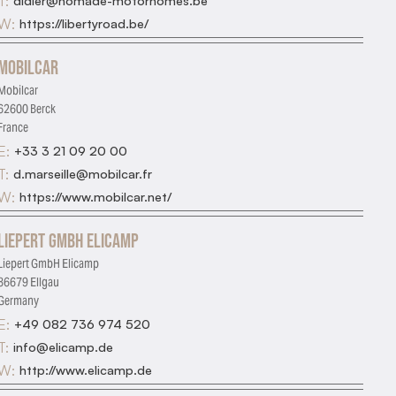
T:
didier@nomade-motorhomes.be
W:
https://libertyroad.be/
Mobilcar
Mobilcar
62600 Berck
France
E:
+33 3 21 09 20 00
T:
d.marseille@mobilcar.fr
W:
https://www.mobilcar.net/
Liepert GmbH Elicamp
Liepert GmbH Elicamp
86679 Ellgau
Germany
E:
+49 082 736 974 520
T:
info@elicamp.de
W:
http://www.elicamp.de