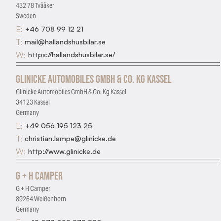
432 78 Tvååker
Sweden
E:
+46 708 99 12 21
T:
mail@hallandshusbilar.se
W:
https://hallandshusbilar.se/
Glinicke Automobiles GmbH & Co. Kg Kassel
Glinicke Automobiles GmbH & Co. Kg Kassel
34123 Kassel
Germany
E:
+49 056 195 123 25
T:
christian.lampe@glinicke.de
W:
http://www.glinicke.de
G + H Camper
G + H Camper
89264 Weißenhorn
Germany