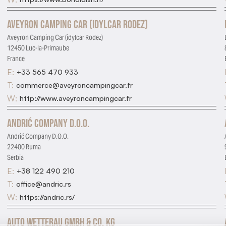
Aveyron Camping Car (idylcar Rodez)
Aveyron Camping Car (idylcar Rodez)
12450 Luc-la-Primaube
France
E:
+33 565 470 933
T:
commerce@aveyroncampingcar.fr
W:
http://www.aveyroncampingcar.fr
Andrić Company D.O.O.
Andrić Company D.O.O.
22400 Ruma
Serbia
E:
+38 122 490 210
T:
office@andric.rs
W:
https://andric.rs/
Auto Wetterau GmbH & Co. Kg