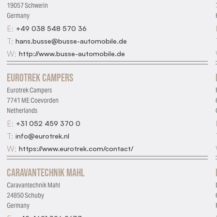
19057 Schwerin
Germany
E:
+49 038 548 570 36
T:
hans.busse@busse-automobile.de
W:
http://www.busse-automobile.de
Eurotrek Campers
Eurotrek Campers
7741 ME Coevorden
Netherlands
E:
+31 052 459 370 0
T:
info@eurotrek.nl
W:
https://www.eurotrek.com/contact/
Caravantechnik Mahl
Caravantechnik Mahl
24850 Schuby
Germany