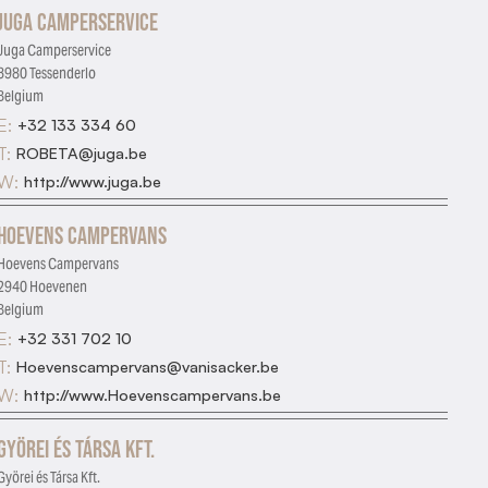
Juga Camperservice
Juga Camperservice
3980 Tessenderlo
Belgium
E:
+32 133 334 60
T:
ROBETA@juga.be
W:
http://www.juga.be
Hoevens Campervans
Hoevens Campervans
2940 Hoevenen
Belgium
E:
+32 331 702 10
T:
Hoevenscampervans@vanisacker.be
W:
http://www.Hoevenscampervans.be
Györei és Társa Kft.
Györei és Társa Kft.