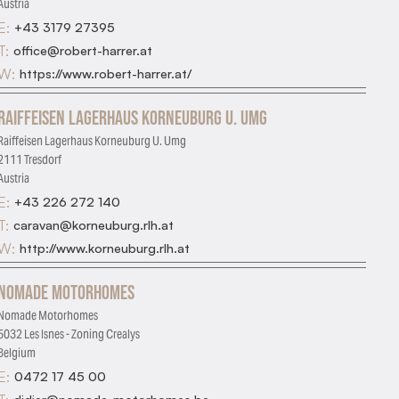
Austria
E:
+43 3179 27395
T:
office@robert-harrer.at
W:
https://www.robert-harrer.at/
Raiffeisen Lagerhaus Korneuburg U. Umg
Raiffeisen Lagerhaus Korneuburg U. Umg
2111 Tresdorf
Austria
E:
+43 226 272 140
T:
caravan@korneuburg.rlh.at
W:
http://www.korneuburg.rlh.at
Nomade Motorhomes
Nomade Motorhomes
5032 Les Isnes - Zoning Crealys
Belgium
E:
0472 17 45 00