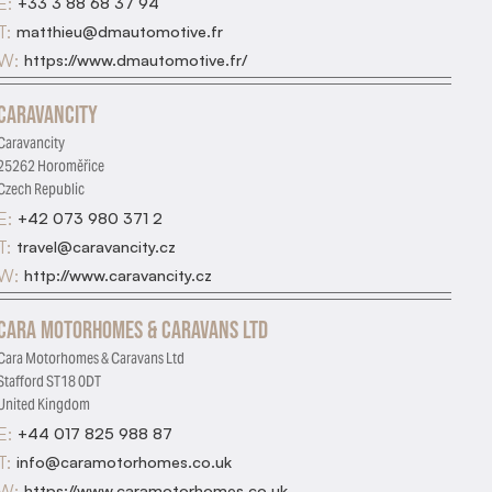
E:
+33 3 88 68 37 94
T:
matthieu@dmautomotive.fr
W:
https://www.dmautomotive.fr/
Caravancity
Caravancity
25262 Horoměřice
Czech Republic
E:
+42 073 980 371 2
T:
travel@caravancity.cz
W:
http://www.caravancity.cz
Cara Motorhomes & Caravans Ltd
Cara Motorhomes & Caravans Ltd
Stafford ST18 0DT
United Kingdom
E:
+44 017 825 988 87
T:
info@caramotorhomes.co.uk
W:
https://www.caramotorhomes.co.uk