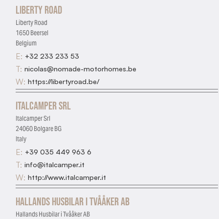
Liberty Road
Liberty Road
1650 Beersel
Belgium
E:
+32 233 233 53
T:
nicolas@nomade-motorhomes.be
W:
https://libertyroad.be/
Italcamper Srl
Italcamper Srl
24060 Bolgare BG
Italy
E:
+39 035 449 963 6
T:
info@italcamper.it
W:
http://www.italcamper.it
Hallands Husbilar i Tvååker AB
Hallands Husbilar i Tvååker AB