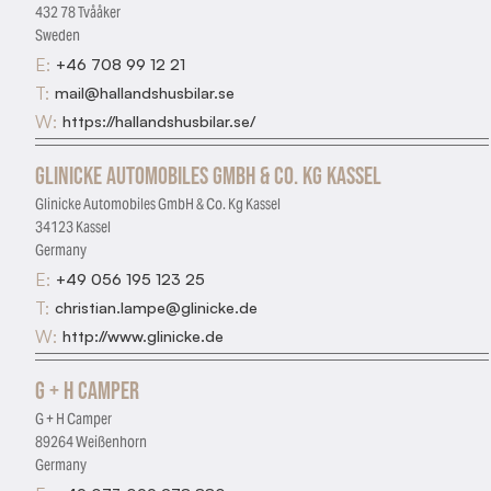
432 78 Tvååker
Sweden
E:
+46 708 99 12 21
T:
mail@hallandshusbilar.se
W:
https://hallandshusbilar.se/
Glinicke Automobiles GmbH & Co. Kg Kassel
Glinicke Automobiles GmbH & Co. Kg Kassel
34123 Kassel
Germany
E:
+49 056 195 123 25
T:
christian.lampe@glinicke.de
W:
http://www.glinicke.de
G + H Camper
G + H Camper
89264 Weißenhorn
Germany