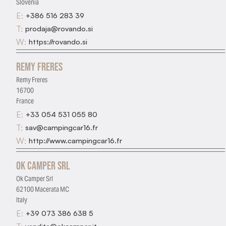
Slovenia
E:
+386 516 283 39
T:
prodaja@rovando.si
W:
https://rovando.si
Remy Freres
Remy Freres
16700
France
E:
+33 054 531 055 80
T:
sav@campingcar16.fr
W:
http://www.campingcar16.fr
Ok Camper Srl
Ok Camper Srl
62100 Macerata MC
Italy
E:
+39 073 386 638 5