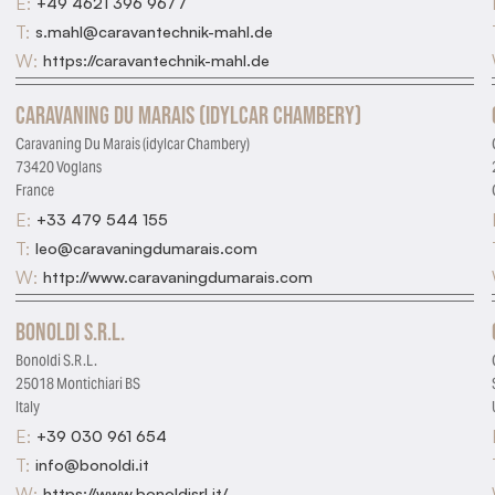
E:
+49 4621 396 9677
T:
s.mahl@caravantechnik-mahl.de
W:
https://caravantechnik-mahl.de
Caravaning Du Marais (idylcar Chambery)
Caravaning Du Marais (idylcar Chambery)
73420 Voglans
France
E:
+33 479 544 155
T:
leo@caravaningdumarais.com
W:
http://www.caravaningdumarais.com
Bonoldi S.R.L.
Bonoldi S.R.L.
25018 Montichiari BS
Italy
E:
+39 030 961 654
T:
info@bonoldi.it
W:
https://www.bonoldisrl.it/