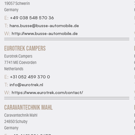
19057 Schwerin
Germany
E:
+49 038 548 570 36
T:
hans.busse@busse-automobile.de
W:
http://www.busse-automobile.de
Eurotrek Campers
Eurotrek Campers
7741 ME Coevorden
Netherlands
E:
+31 052 459 370 0
T:
info@eurotrek.nl
W:
https://www.eurotrek.com/contact/
Caravantechnik Mahl
Caravantechnik Mahl
24850 Schuby
Germany