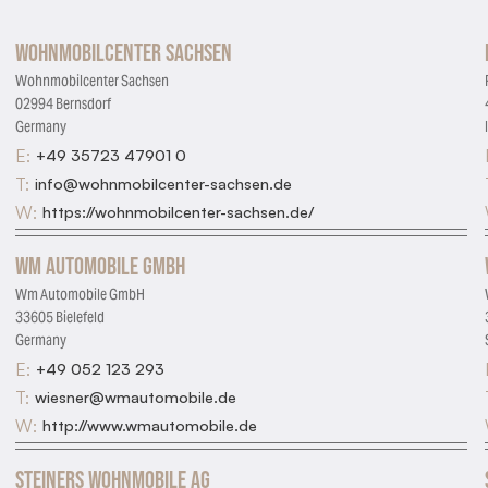
Wohnmobilcenter Sachsen
Wohnmobilcenter Sachsen
02994 Bernsdorf
Germany
E:
+49 35723 47901 0
T:
info@wohnmobilcenter-sachsen.de
W:
https://wohnmobilcenter-sachsen.de/
Wm Automobile GmbH
Wm Automobile GmbH
33605 Bielefeld
Germany
E:
+49 052 123 293
T:
wiesner@wmautomobile.de
W:
http://www.wmautomobile.de
Steiners Wohnmobile AG