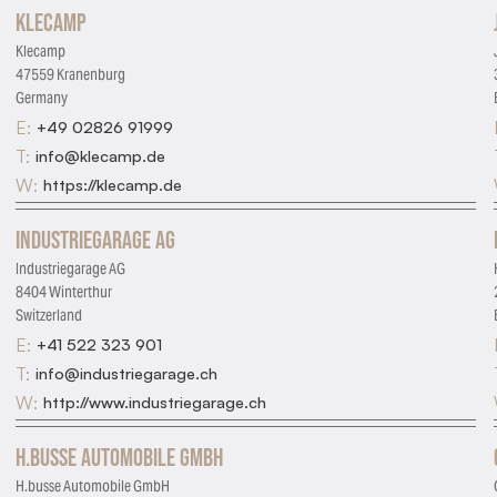
Klecamp
Required for the site to function
Klecamp
Analytics
47559 Kranenburg
Help us understand how visitors use the site
Germany
E:
+49 02826 91999
Marketing
T:
info@klecamp.de
Used for targeted advertising
W:
https://klecamp.de
Personalization
Remembers preferences and enhances features
Industriegarage AG
Industriegarage AG
8404 Winterthur
Switzerland
E:
+41 522 323 901
T:
info@industriegarage.ch
W:
http://www.industriegarage.ch
H.busse Automobile GmbH
H.busse Automobile GmbH