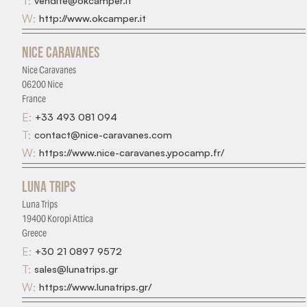
T:
vendite@okcamper.it
W:
http://www.okcamper.it
Nice Caravanes
Nice Caravanes
06200 Nice
France
E:
+33 493 081 094
T:
contact@nice-caravanes.com
W:
https://www.nice-caravanes.ypocamp.fr/
Luna Trips
Luna Trips
19400 Koropi Attica
Greece
E:
+30 21 0897 9572
T:
sales@lunatrips.gr
W:
https://www.lunatrips.gr/