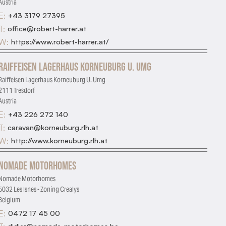
Austria
E:
+43 3179 27395
T:
office@robert-harrer.at
W:
https://www.robert-harrer.at/
Raiffeisen Lagerhaus Korneuburg U. Umg
Raiffeisen Lagerhaus Korneuburg U. Umg
2111 Tresdorf
Austria
E:
+43 226 272 140
T:
caravan@korneuburg.rlh.at
W:
http://www.korneuburg.rlh.at
Nomade Motorhomes
Nomade Motorhomes
5032 Les Isnes - Zoning Crealys
Belgium
E:
0472 17 45 00