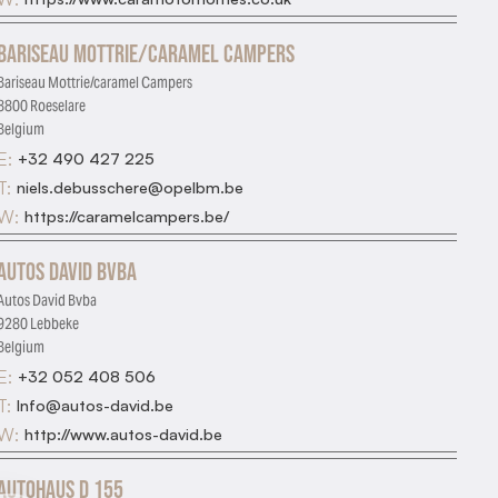
Bariseau Mottrie/caramel Campers
Bariseau Mottrie/caramel Campers
8800 Roeselare
Belgium
E:
+32 490 427 225
T:
niels.debusschere@opelbm.be
W:
https://caramelcampers.be/
Autos David Bvba
Autos David Bvba
9280 Lebbeke
Belgium
E:
+32 052 408 506
T:
Info@autos-david.be
W:
http://www.autos-david.be
Autohaus D 155