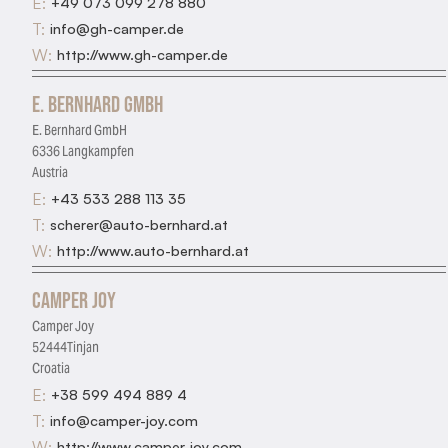
E:
+49 073 099 278 880
T:
info@gh-camper.de
W:
http://www.gh-camper.de
E. Bernhard GmbH
E. Bernhard GmbH
6336 Langkampfen
Austria
E:
+43 533 288 113 35
T:
scherer@auto-bernhard.at
W:
http://www.auto-bernhard.at
Camper Joy
Camper Joy
52444Tinjan
Croatia
E:
+38 599 494 889 4
T:
info@camper-joy.com
W:
http://www.camper-joy.com