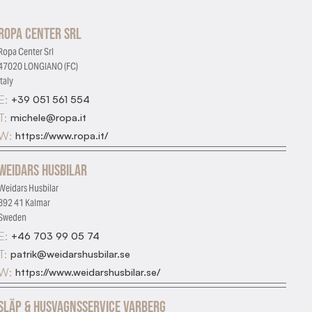
Ropa Center Srl
Ropa Center Srl
47020 LONGIANO (FC)
Italy
E:
+39 051 561 554
T:
michele@ropa.it
W:
https://www.ropa.it/
Weidars Husbilar
Weidars Husbilar
392 41 Kalmar
Sweden
E:
+46 703 99 05 74
T:
patrik@weidarshusbilar.se
W:
https://www.weidarshusbilar.se/
Släp & Husvagnsservice Varberg