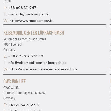
France
E:
+33 608 121 947
T:
contact@roadcamper.fr
W:
http://www.roadcamper.fr
Reisemobil Center Lörrach GmbH
Reisemobil Center Lörrach GmbH
79541 Lörrach
Germany
E:
+49 076 219 373 50
T:
info@reisemobil-center-loerrach.de
W:
http://www.reisemobil-center-loerrach.de
OWC Vanlife
OWC Vanlife
D-18519 Sundhagen OT Miltzow
Germany
E:
+49 3834 5827 19