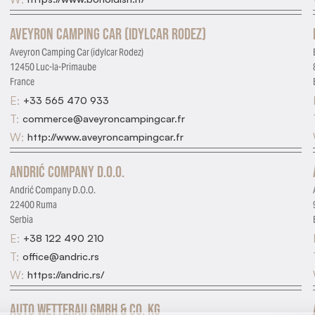
Aveyron Camping Car (idylcar Rodez)
Aveyron Camping Car (idylcar Rodez)
12450 Luc-la-Primaube
France
E:
+33 565 470 933
T:
commerce@aveyroncampingcar.fr
W:
http://www.aveyroncampingcar.fr
Andrić Company D.O.O.
Andrić Company D.O.O.
22400 Ruma
Serbia
E:
+38 122 490 210
T:
office@andric.rs
W:
https://andric.rs/
Auto Wetterau GmbH & Co. Kg