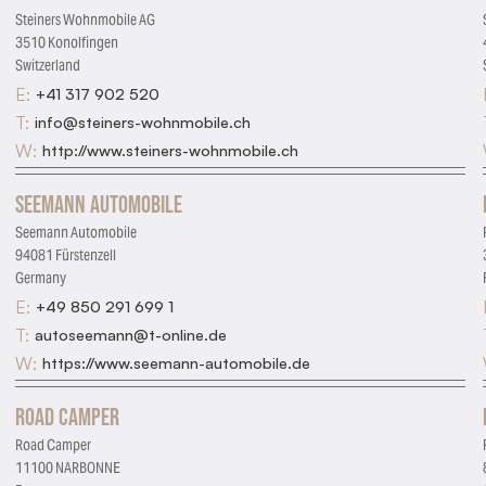
Steiners Wohnmobile AG
3510 Konolfingen
Switzerland
E:
+41 317 902 520
T:
info@steiners-wohnmobile.ch
W:
http://www.steiners-wohnmobile.ch
Seemann Automobile
Seemann Automobile
94081 Fürstenzell
Germany
E:
+49 850 291 699 1
T:
autoseemann@t-online.de
W:
https://www.seemann-automobile.de
Road Camper
Road Camper
11100 NARBONNE