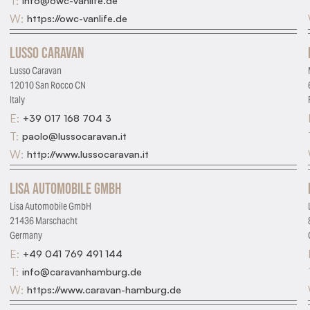
T:
info@owc-vanlife.de
W:
https://owc-vanlife.de
Lusso Caravan
Lusso Caravan
12010 San Rocco CN
Italy
E:
+39 017 168 704 3
T:
paolo@lussocaravan.it
W:
http://www.lussocaravan.it
Lisa Automobile GmbH
Lisa Automobile GmbH
21436 Marschacht
Germany
E:
+49 041 769 491 144
T:
info@caravanhamburg.de
W:
https://www.caravan-hamburg.de
Essential