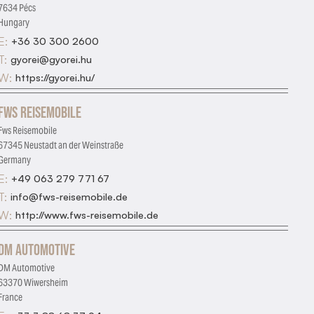
7634 Pécs
Hungary
E:
+36 30 300 2600
T:
gyorei@gyorei.hu
W:
https://gyorei.hu/
Fws Reisemobile
Fws Reisemobile
67345 Neustadt an der Weinstraße
Germany
E:
+49 063 279 771 67
T:
info@fws-reisemobile.de
W:
http://www.fws-reisemobile.de
DM Automotive
DM Automotive
63370 Wiwersheim
France