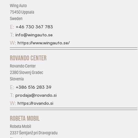
Wing Auto
75450 Uppsala
Sweden
E:
+46 730 367 783
T:
info@wingauto.se
W:
https://www.wingauto.se/
Rovando Center
Rovando Center
2380 Slovenj Gradec
Slovenia
E:
+386 516 283 39
T:
prodaja@rovando.si
W:
https://rovando.si
Robeta Mobil
Robeta Mobil
2337 Šentjanž pri Dravogradu