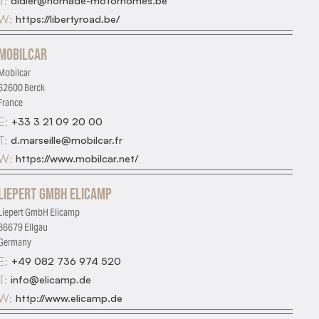
T:
didier@nomade-motorhomes.be
W:
https://libertyroad.be/
Mobilcar
Mobilcar
62600 Berck
France
E:
+33 3 21 09 20 00
T:
d.marseille@mobilcar.fr
W:
https://www.mobilcar.net/
Liepert GmbH Elicamp
Liepert GmbH Elicamp
86679 Ellgau
Germany
E:
+49 082 736 974 520
T:
info@elicamp.de
W:
http://www.elicamp.de