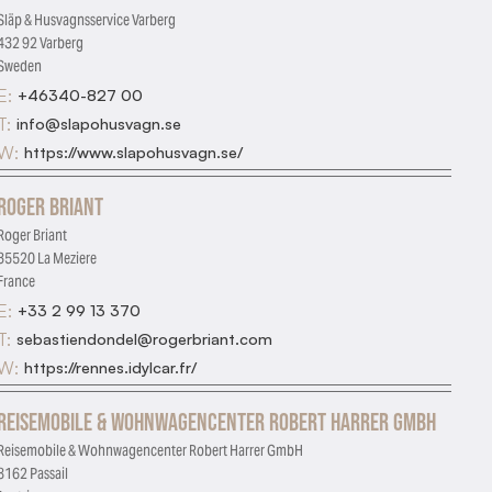
Släp & Husvagnsservice Varberg
432 92 Varberg
Sweden
E:
+46340-827 00
T:
info@slapohusvagn.se
W:
https://www.slapohusvagn.se/
Roger Briant
Roger Briant
35520 La Meziere
France
E:
+33 2 99 13 370
T:
sebastiendondel@rogerbriant.com
W:
https://rennes.idylcar.fr/
Reisemobile & Wohnwagencenter Robert Harrer GmbH
Reisemobile & Wohnwagencenter Robert Harrer GmbH
8162 Passail