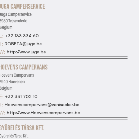
Juga Camperservice
Juga Camperservice
3980 Tessenderlo
Belgium
E:
+32 133 334 60
T:
ROBETA@juga.be
W:
http://www.juga.be
Hoevens Campervans
Hoevens Campervans
2940 Hoevenen
Belgium
E:
+32 331 702 10
T:
Hoevenscampervans@vanisacker.be
W:
http://www.Hoevenscampervans.be
Györei és Társa Kft.
Györei és Társa Kft.